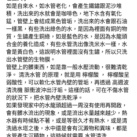
如是自來水，如水管老化，會產生鐵鏽跟泥沙堆
積，洗出來的水就會是咖啡色，地下水含有氧化
錳，管壁上會結成黑色管垢，洗出來的水會跟石油
一樣黑，有些洗出綠色的水，是因為裡面有銅的物
質，生鏽產生銅綠，如是藍色的水，是因為水龍頭
合金的養化造成，有些水管洗出像洗米水一樣，水
會是黃白色，這說明水管裡面沒有生鏽，所以只洗
出水管壁的生物膜。
管壁上的髒東西，如是靠一般水壓流動，很難清乾
淨。 清洗水管 的原理，就是用 檸檬酸 ， 檸檬酸呈
弱酸性，可以軟化水管內壁的管垢，再透過 高週波
清洗機 脈衝波沖出汙垢。這樣的話，可在不傷水管
的狀況下，把水管內壁洗乾淨。
如果發現家中的水龍頭超過一周沒有使用再開啟，
會有髒水流出的現象，或是流出水量越來越少，熱
水器有時候點不著，或是等很久才有熱水，或是清
洗過水塔之後，水中還是會有沉澱物和異味，都是
水管產生沉積物，這時候就需要 水管清洗