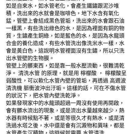
如是自來水，如水管老化，會產生鐵鏽跟泥沙堆
積，洗出來的水就會是咖啡色，地下水含有氧化
錳，管壁上會結成黑色管垢，洗出來的水會跟石油
一樣黑，有些洗出綠色的水，是因為裡面有銅的物
質，生鏽產生銅綠，如是藍色的水，是因為水龍頭
合金的養化造成，有些水管洗出像洗米水一樣，水
會是黃白色，這說明水管裡面沒有生鏽，所以只洗
出水管壁的生物膜。
管壁上的髒東西，如是靠一般水壓流動，很難清乾
淨。 清洗水管 的原理，就是用 檸檬酸 ， 檸檬酸呈
弱酸性，可以軟化水管內壁的管垢，再透過 高週波
清洗機 脈衝波沖出汙垢。這樣的話，可在不傷水管
的狀況下，把水管內壁洗乾淨。
如果發現家中的水龍頭超過一周沒有使用再開啟，
會有髒水流出的現象，或是流出水量越來越少，熱
水器有時候點不著，或是等很久才有熱水，或是清
洗過水塔之後，水中還是會有沉澱物和異味，都是
水管產生沉積物，這時候就需要 水管清洗