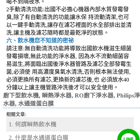
喝不到隔夜水。
2手動清洗功能:出國不必擔心機器內部水質發霉發
臭,除了有自動清洗的功能讓水保 持流動清潔,也可
以一鍵手動清洗,讓存在濾芯裡面的水全部排出並清
洗,讓主機及濾芯隨時都是最乾淨的狀態。
六、飲水機您不知道的密祕
請注意:無自動清洗功能將導致出國飲水機滋生細菌
發霉損壞,無此功能的淨水器, 因為水不流動細菌容
易滋生,將面臨出國後淨水器管路及濾芯全部發霉生
菌,必須使 用高濃度臭氧水清洗,否則根本無法使用,
必須更換所有濾芯,更換新的濾芯後,也 必須放水40
分鐘以上讓主機管路沖洗後才可以安全使用。
廚下型飲水機
,
瞬熱淨水器
,
RO廚下淨水器
,
Philips淨
水器
,
水通道蛋白膜
相關文章:
1. 何謂瞬熱飲水機
2. 什麼是水通道蛋白膜