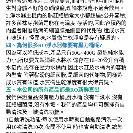
這也會造成水產生物質變質,而起化學作用而可能產
生對身體不好的亞硝酸鹽,理論來說應不適合飲用。
2.淨水器主機內的熱缸體通常大小都超過5公升容積,
許多菌株芽孢菌是能在高溫度 存活的,因此容積內的
內壁會附著黏滑的細菌膜是細菌的代謝物,造成水質
有味道有 怪異味,水質衛生乾淨度是存有疑慮的。
四、為何很多RO淨水器都要有壓力桶呢?
因為可以降低成本,產品只有50G~400G 製造純水能
力小,所以要先製造純水將水 儲存在10~20公升容積
水缸內,或存在壓力水桶內,因此水缸及水桶內的容積
內壁會 附著黏滑的細菌膜,是細菌的代謝物,同樣造
成水質有味道,水質衛生乾淨度有很大得質疑。
五、本公司的所有產品都是RO新鮮直出
我們保證產品沒有壓力桶,廚水桶,沒有千滾水,沒有
缸體細菌膜,沒有水垢。我們的產品均有可選擇有自
動清洗及一鍵清洗功能。
1自動清洗功能:每次使用水時就自動迴路清洗一次,
用10次清洗10次,夜間不使用 時也會自動清洗,讓您