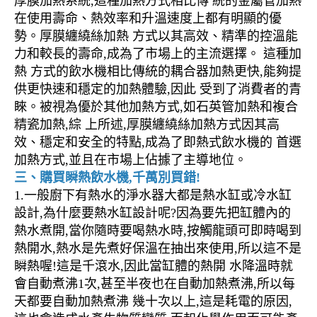
厚膜加熱系統,這種加熱方式相比傳 統的金屬管加熱
在使用壽命、熱效率和升溫速度上都有明顯的優
勢。厚膜纏繞絲加熱 方式以其高效、精準的控溫能
力和較長的壽命,成為了市場上的主流選擇。 這種加
熱 方式的飲水機相比傳統的耦合器加熱更快,能夠提
供更快速和穩定的加熱體驗,因此 受到了消費者的青
睞。被視為優於其他加熱方式,如石英管加熱和複合
精瓷加熱,綜 上所述,厚膜纏繞絲加熱方式因其高
效、穩定和安全的特點,成為了即熱式飲水機的 首選
加熱方式,並且在市場上佔據了主導地位。
三、購買瞬熱飲水機,千萬別買錯!
1.一般廚下有熱水的淨水器大都是熱水缸或冷水缸
設計,為什麼要熱水缸設計呢?因為要先把缸體內的
熱水煮開,當你隨時要喝熱水時,按觸龍頭可即時喝到
熱開水,熱水是先煮好保溫在抽出來使用,所以這不是
瞬熱喔!這是千滾水,因此當缸體的熱開 水降溫時就
會自動煮沸1次,甚至半夜也在自動加熱煮沸,所以每
天都要自動加熱煮沸 幾十次以上,這是耗電的原因,