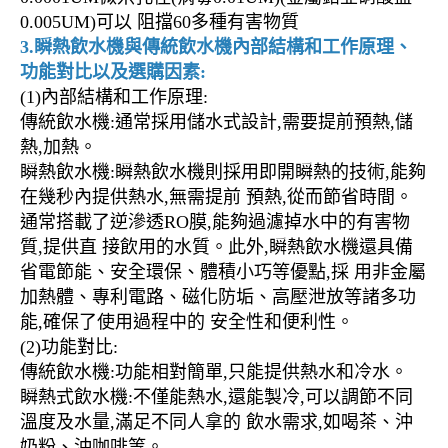
0.005UM)可以 阻擋60多種有害物質
3.瞬熱飲水機與傳統飲水機內部結構和工作原理、
功能對比以及選購因素:
(1)內部結構和工作原理:
傳統飲水機:通常採用儲水式設計,需要提前預熱,儲
熱,加熱。
瞬熱飲水機:瞬熱飲水機則採用即開瞬熱的技術,能夠
在幾秒內提供熱水,無需提前 預熱,從而節省時間。
通常搭載了逆滲透RO膜,能夠過濾掉水中的有害物
質,提供直 接飲用的水質。此外,瞬熱飲水機還具備
省電節能、安全環保、體積小巧等優點,採 用非金屬
加熱體、專利電路、磁化防垢、高壓泄放等諸多功
能,確保了使用過程中的 安全性和便利性。
(2)功能對比:
傳統飲水機:功能相對簡單,只能提供熱水和冷水。
瞬熱式飲水機:不僅能熱水,還能製冷,可以調節不同
溫度及水量,滿足不同人拿的 飲水需求,如喝茶、沖
奶粉、沖咖啡等。