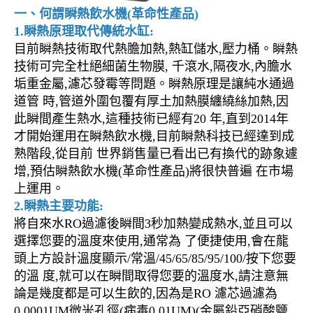
一、何謂瞬熱飲水機(革命性產品)
1.瞬熱原理取代傳統水缸:
目前瞬熱技術取代熱膽加熱,熱缸儲水,壓力桶。瞬熱
技術可完全杜絕細菌生物膜, 千滾水,隔夜水,內膽水
垢重金屬,濾芯發霉等問題。瞬熱原理是讓純水通過
道管 時,管道外圍包覆有厚土加熱膜纏繞絲加熱,因
此瞬間產生熱水,這種技術已經有20 年,直到2014年
才開始運用在瞬熱飲水機,目前瞬熱科技已經達到成
熟階段,從目前 世界銷售量已看出已有換代的跡象遽
增,預估瞬熱飲水機(革命性產品)將很快普遍 在市場
上運用。
2.瞬熱主要功能:
將自來水RO過濾後瞬間3秒加熱變成熱水,並且可以
選擇您要的溫度來使用,通常為 了便捷使用,會在龍
頭上方設計溫度顯示/常溫/45/65/85/95/100/按下您要
的溫 度,就可以在瞬間取得您要的溫度水,請注意無
論是幾度都是可以生飲的,因為是RO 濾芯過濾為
0.0001UM微米孔徑(病毒0.01UM)(金屬鉛亞硝酸鹽