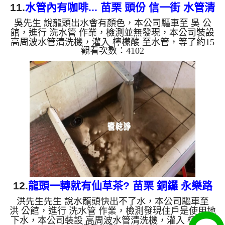
11.
水管內有咖啡... 苗栗 頭份 信一街 水管清
吳先生 說龍頭出水會有顏色，本公司驅車至 吳 公
洗
館，進行 洗水管 作業，檢測並無發現，本公司裝設
高周波水管清洗機，灌入 檸檬酸 至水管，等了約15
觀看次數：4102
分，開啟 水管清洗機 ，啟動 螺旋波 模式，一洗就流
出髒水，突然變成棕色，跟咖啡一樣，二個多小時
後，出水變乾淨出水量變大了。 如是自來水，如水
管老化，會產生鐵鏽跟泥沙堆積，洗出來的水就會是
咖啡色，地下水含有氧化錳，管壁上會結成黑色管
垢，洗出來的水會跟石油一樣黑，有些洗出綠色的
水，是因為裡面有銅的物質，生鏽產生銅綠，如是藍
色的水，是因為水龍頭合金...
12.
龍頭一轉就有仙草茶? 苗栗 銅鑼 永樂路
洪先生先生 說水龍頭快出不了水，本公司驅車至
水管清洗
洪 公館，進行 洗水管 作業，檢測發現住戶是使用地
下水，本公司裝設 高周波水管清洗機，灌入 檸檬酸