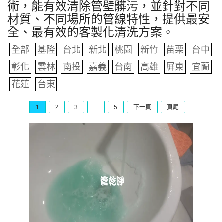
術，能有效清除管壁髒污，並針對不同
材質、不同場所的管線特性，提供最安
全、最有效的客製化清洗方案。
全部
基隆
台北
新北
桃園
新竹
苗栗
台中
彰化
雲林
南投
嘉義
台南
高雄
屏東
宜蘭
花蓮
台東
1
2
3
...
5
下一頁
頁尾