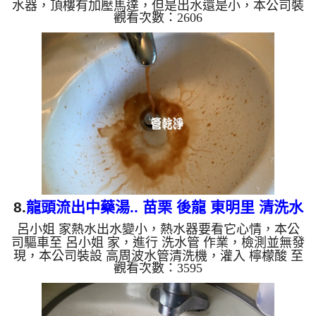
水器，頂樓有加壓馬達，但是出水還是小，本公司裝
觀看次數：2606
設 高周波水管清洗機，灌入 檸檬酸 至水管，等了約
15分，開啟 水管清洗機 ，啟動 螺旋波 模式，剛開始
流出髒水，顏色越來越深，源源不絕，兩個多小時
後，熱水出水量恢復正常了。 如是自來水，如水管
老化，會產生鐵鏽跟泥沙堆積，洗出來的水就會是咖
啡色，地下水含有氧化錳，管壁上會結成黑色管垢，
洗出來的水會跟石油一樣黑，有些洗出綠色的水，是
因為裡面有銅的物質，...
8.
龍頭流出中藥湯.. 苗栗 後龍 東明里 清洗水
呂小姐 家熱水出水變小，熱水器要看它心情，本公
管
司驅車至 呂小姐 家，進行 洗水管 作業，檢測並無發
現，本公司裝設 高周波水管清洗機，灌入 檸檬酸 至
觀看次數：3595
水管，等了約15分，開啟 水管清洗機 ，啟動 螺旋
波 模式，一洗水管就流出髒水，就像是中藥湯，二
個多小時後，熱水出水量恢復熱水器也正常了。 如
是自來水，如水管老化，會產生鐵鏽跟泥沙堆積，洗