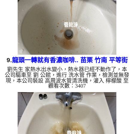
出來的水就會是咖啡色，地下水含有氧化錳，管壁上
會結成黑色管垢，洗出來的水會跟石油一樣黑，有些
洗出綠色的水，是因為裡面有銅的物質，生鏽產生銅
綠，如是藍色的水，是...
9.
龍頭一轉就有香濃咖啡.. 苗栗 竹南 平等街
劉先生 家熱水出水變小，熱水器已經不動作了，本
洗水管
公司驅車至 劉 公館，進行 洗水管 作業，檢測並無發
現，本公司裝設 高周波水管清洗機，灌入 檸檬酸 至
觀看次數：3407
水管，等了約15分，開啟 水管清洗機 ，啟動 螺旋
波 模式，一洗水管就流出髒水，突然出現咖啡，二
個多小時後，熱水出水量恢復熱水器也正常了。 如
是自來水，如水管老化，會產生鐵鏽跟泥沙堆積，洗
出來的水就會是咖啡色，地下水含有氧化錳，管壁上
會結成黑色管垢，洗出來的水會跟石油一樣黑，有些
洗出綠色的水，是因為裡面有銅的物質，生鏽產生銅
綠，如是藍色的水，是...