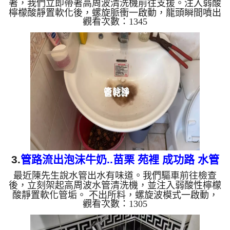
著，我們立即帶著高周波清洗機前往支援。注入弱酸
檸檬酸靜置軟化後，螺旋脈衝一啟動，龍頭瞬間噴出
觀看次數：1345
鐵銹水！經過兩小時努力，熱水出水量終於恢復清澈
與強勁，。 為什麼水管需要定期「大掃除」？ 單靠
水壓帶不走管壁陳年汙垢。不同的水質顏色，反映了
不同的居家隱患： 棕色（鐵鏽）： 管線老化徵兆。
黑色（氧化錳）： 常見於地下水源。 綠色（銅
綠）： 銅合金接頭氧化。 乳白（生物膜）： 細菌黏
液滋生的...
3.
管路流出泡沫牛奶..苗栗 苑裡 成功路 水管
最近陳先生說水管出水有味道。我們驅車前往檢查
清洗
後，立刻架起高周波水管清洗機，並注入弱酸性檸檬
酸靜置軟化管垢。 不出所料，螺旋波模式一啟動，
觀看次數：1305
就噴出一顆顆異物，髒水瞬間變成的「泡沫牛奶」！
這就是長年累積在管壁的泥沙與鐵鏽。經過兩個小時
的努力，水終於轉為乾淨，出水量也變大了。 為什