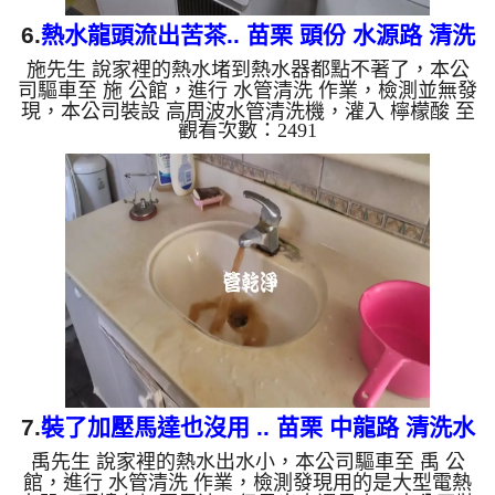
6.
熱水龍頭流出苦茶.. 苗栗 頭份 水源路 清洗
施先生 說家裡的熱水堵到熱水器都點不著了，本公
水管
司驅車至 施 公館，進行 水管清洗 作業，檢測並無發
現，本公司裝設 高周波水管清洗機，灌入 檸檬酸 至
觀看次數：2491
水管，等了約15分，開啟 水管清洗機 ，啟動 螺旋
波 模式，一開始就流出鮮豔髒水，顏色越來越深，
最後變成了苦茶，兩個多小時後，熱水出水量恢復
了。 如是自來水，如水管老化，會產生鐵鏽跟泥沙
堆積，洗出來的水就會是咖啡色，地下水含有氧化
錳，管壁上會結成黑色管垢，洗出來的水會跟石油一
樣黑，有些洗出綠色的水，是因為裡面有銅的物質，
生鏽產生銅綠，如是藍色的...
7.
裝了加壓馬達也沒用 .. 苗栗 中龍路 清洗水
禹先生 說家裡的熱水出水小，本公司驅車至 禹 公
管
館，進行 水管清洗 作業，檢測發現用的是大型電熱