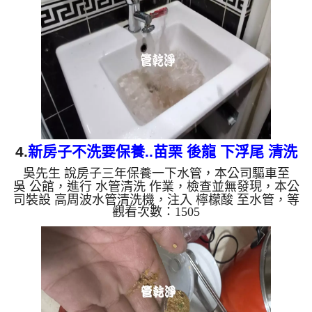
麼水管需要定期「大掃除」？ 管壁髒汙靠一般水壓
難以清除，不同的水質也會產生不同的「色彩反
應」： 咖啡色（鐵鏽/泥沙）： 常見於自來水管線老
化。 石油黑（氧化錳）： 抽取地下水常見的黑色管
垢。 ...
4.
新房子不洗要保養..苗栗 後龍 下浮尾 清洗
吳先生 說房子三年保養一下水管，本公司驅車至
水管
吳 公館，進行 水管清洗 作業，檢查並無發現，本公
司裝設 高周波水管清洗機，注入 檸檬酸 至水管，等
觀看次數：1505
了約15分，開啟 水管清洗機 ，啟動 螺旋波 模式，一
洗水管就流出白色泡沫水，突然噴出不少異物，兩個
多小時後，出水變乾淨出水量也變大了。 如是自來
水，如水管老化，會產生鐵鏽跟泥沙堆積，洗出來的
水就會是咖啡色，地下水含有氧化錳，管壁上會結成
黑色管垢，洗出來的水會跟石油一樣黑，有些洗出綠
色的水，是因為裡面有銅的物質，生鏽產生銅綠，如
是藍色的水，是因為...