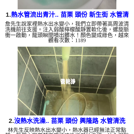
1.
熱水管流出青汁.. 苗栗 頭份 新生街 水管清
詹先生說家裡熱水出水變小，我們立即帶著高周波清
洗
洗機前往支援。注入弱酸檸檬酸靜置軟化後，螺旋脈
衝一啟動，龍頭瞬間噴出髒水！顏色變成綠色，越來
觀看次數：1189
越深，看起來像是青汁拿鐵，兩個多小時後，出水變
乾淨熱水出水量也恢復了。 為什麼水管需要定期
「大掃除」？ 單靠水壓帶不走管壁陳年汙垢。不同
的水質顏色，反映了不同的居家隱患： 棕色（鐵
鏽）： 管線老化徵兆。 黑色（氧化錳）： 常見於地
下水源。 綠色（銅綠）： 銅合金接頭氧化。 乳白
（生物膜）：...
2.
沒熱水洗澡.. 苗栗 頭份 興隆路 水管清洗
林先生反映熱水出水變小，熱水器已經無法正常點