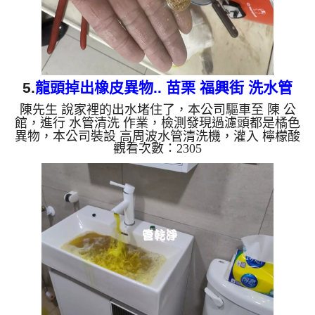
5.
龍頭掉出橡皮異物.. 苗栗 福興街 洗水管
陳先生 說家裡的出水堵住了，本公司驅車至 陳 公
館，進行 水管清洗 作業，檢測發現過濾頭都是橘色
異物，本公司裝設 高周波水管清洗機，灌入 檸檬酸
觀看次數：2305
至水管，等了約15分，開啟 水管清洗機 ，啟動 螺旋
波 模式，一開始就流出髒水，還掉出橡皮異物，兩
個多小時後，出水量恢復了。 如是自來水，如水管
老化，會產生鐵鏽跟泥沙堆積，洗出來的水就會是咖
啡色，地下水含有氧化錳，管壁上會結成黑色管垢，
洗出來的水會跟石油一樣黑，有些洗出綠色的水，是
因為裡面有銅的物質，生鏽產生銅綠，如是藍色的
水，是因為水龍頭合金的...