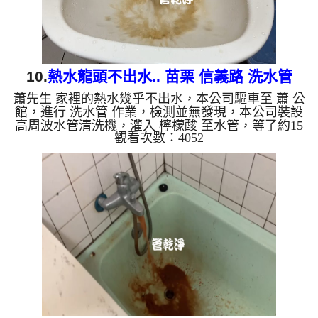
10.
熱水龍頭不出水.. 苗栗 信義路 洗水管
蕭先生 家裡的熱水幾乎不出水，本公司驅車至 蕭 公
館，進行 洗水管 作業，檢測並無發現，本公司裝設
高周波水管清洗機，灌入 檸檬酸 至水管，等了約15
觀看次數：4052
分，開啟 水管清洗機 ，啟動 螺旋波 模式，一洗就流
出髒水，越來越髒，二個多小時後，熱水出水量恢復
正常了。 如是自來水，如水管老化，會產生鐵鏽跟
泥沙堆積，洗出來的水就會是咖啡色，地下水含有氧
化錳，管壁上會結成黑色管垢，洗出來的水會跟石油
一樣黑，有些洗出綠色的水，是因為裡面有銅的物
質，生鏽產生銅綠，如是藍色的水，是因為水龍頭合
金的養化造成，有些...