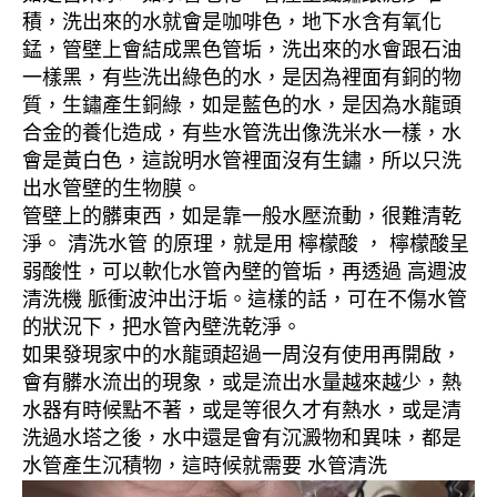
積，洗出來的水就會是咖啡色，地下水含有氧化
錳，管壁上會結成黑色管垢，洗出來的水會跟石油
一樣黑，有些洗出綠色的水，是因為裡面有銅的物
質，生鏽產生銅綠，如是藍色的水，是因為水龍頭
合金的養化造成，有些水管洗出像洗米水一樣，水
會是黃白色，這說明水管裡面沒有生鏽，所以只洗
出水管壁的生物膜。
管壁上的髒東西，如是靠一般水壓流動，很難清乾
淨。 清洗水管 的原理，就是用 檸檬酸 ， 檸檬酸呈
弱酸性，可以軟化水管內壁的管垢，再透過 高週波
清洗機 脈衝波沖出汙垢。這樣的話，可在不傷水管
的狀況下，把水管內壁洗乾淨。
如果發現家中的水龍頭超過一周沒有使用再開啟，
會有髒水流出的現象，或是流出水量越來越少，熱
水器有時候點不著，或是等很久才有熱水，或是清
洗過水塔之後，水中還是會有沉澱物和異味，都是
水管產生沉積物，這時候就需要 水管清洗