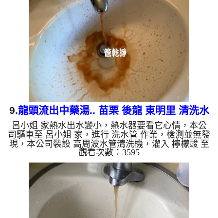
自來水，如水管老化，會產生鐵鏽跟泥沙堆積，洗出
來的水就會是咖啡色，地下水含有氧化錳，管壁上會
結成黑色管垢，洗出來的水會跟石油一樣黑，有些洗
出綠色的水，是因為裡面有銅的物質，生鏽產生銅
綠，如是藍色的水，是因...
9.
龍頭流出中藥湯.. 苗栗 後龍 東明里 清洗水
呂小姐 家熱水出水變小，熱水器要看它心情，本公
管
司驅車至 呂小姐 家，進行 洗水管 作業，檢測並無發
現，本公司裝設 高周波水管清洗機，灌入 檸檬酸 至
觀看次數：3595
水管，等了約15分，開啟 水管清洗機 ，啟動 螺旋
波 模式，一洗水管就流出髒水，就像是中藥湯，二
個多小時後，熱水出水量恢復熱水器也正常了。 如
是自來水，如水管老化，會產生鐵鏽跟泥沙堆積，洗
出來的水就會是咖啡色，地下水含有氧化錳，管壁上
會結成黑色管垢，洗出來的水會跟石油一樣黑，有些
洗出綠色的水，是因為裡面有銅的物質，生鏽產生銅