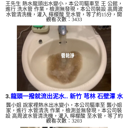
王先生 熱水龍頭出水變小，本公司驅車至 王 公館，
洗水管
進行 洗水管 作業，檢測無發現，本公司裝設 高周波
水管清洗機，灌入 檸檬酸 至水管，等了約15分，開
觀看次數：3433
啟 水管清洗機 ，啟動 螺旋波 模式，一洗冷水管就流
出綠色甘蔗汁，沒多久變成灰色髒水，熱水流出鮮豔
黃水，二個多小時後，熱水出水量恢復正常了。 如
是自來水，如水管老化，會產生鐵鏽跟泥沙堆積，洗
出來的水就會是咖啡色，地下水含有氧化錳，管壁上
會結成黑色管垢，洗出來的水會跟石油一樣黑，有些
洗出綠色的水，是因為裡面有銅的物質，生鏽產生銅
綠，如是藍色的水...
3.
龍頭一撥就流出泥水.. 新竹 芎林 石壁潭 水
龔小姐 說家裡熱水出水變小，本公司驅車至 龔小姐
管清洗
家，進行 水管清洗 作業，檢測並無發現，本公司裝
設 高周波水管清洗機，灌入 檸檬酸 至水管，等了約
觀看次數：3203
15分，開啟 水管清洗機 ，啟動 螺旋波 模式，一洗水
管就流出泥水，源源不絕，二個多小時後，熱水出水