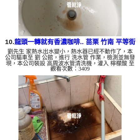
綠，如是藍色的水，是...
10.
龍頭一轉就有香濃咖啡.. 苗栗 竹南 平等街
劉先生 家熱水出水變小，熱水器已經不動作了，本
洗水管
公司驅車至 劉 公館，進行 洗水管 作業，檢測並無發
現，本公司裝設 高周波水管清洗機，灌入 檸檬酸 至
觀看次數：3409
水管，等了約15分，開啟 水管清洗機 ，啟動 螺旋
波 模式，一洗水管就流出髒水，突然出現咖啡，二
個多小時後，熱水出水量恢復熱水器也正常了。 如
是自來水，如水管老化，會產生鐵鏽跟泥沙堆積，洗
出來的水就會是咖啡色，地下水含有氧化錳，管壁上
會結成黑色管垢，洗出來的水會跟石油一樣黑，有些
洗出綠色的水，是因為裡面有銅的物質，生鏽產生銅
綠，如是藍色的水，是...