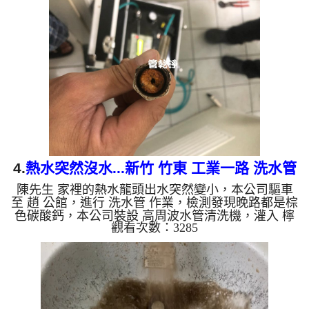
量恢復正常了。 如是自來水，如水管老化，會產生
鐵鏽跟泥沙堆積，洗出來的水就會是咖啡色，地下水
含有氧化錳，管壁上會結成黑色管垢，洗出來的水會
跟石油一樣黑，有些洗出綠色的水，是因為裡面有銅
的物質，生鏽產生銅綠，如是藍色的水，是因為水龍
頭合金的養化造成...
4.
熱水突然沒水...新竹 竹東 工業一路 洗水管
陳先生 家裡的熱水龍頭出水突然變小，本公司驅車
至 趙 公館，進行 洗水管 作業，檢測發現晚路都是棕
色碳酸鈣，本公司裝設 高周波水管清洗機，灌入 檸
觀看次數：3285
檬酸 至水管，等了約15分，開啟 水管清洗機 ，啟動
螺旋波 模式，一洗水管就流出髒水，突然流出鮮豔
黃水，二個多小時後，熱水出水量恢復正常了。 如
是自來水，如水管老化，會產生鐵鏽跟泥沙堆積，洗
出來的水就會是咖啡色，地下水含有氧化錳，管壁上
會結成黑色管垢，洗出來的水會跟石油一樣黑，有些
洗出綠色的水，是因為裡面有銅的物質，生鏽產生銅