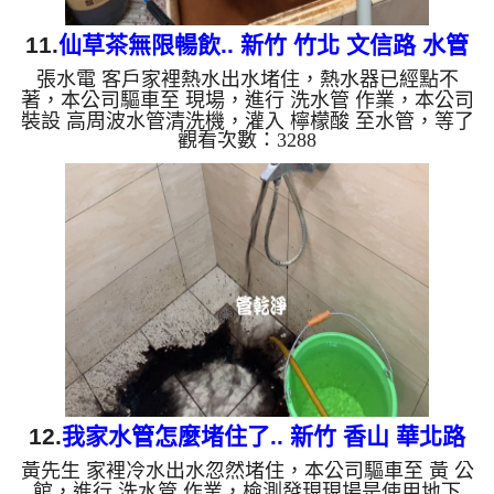
11.
仙草茶無限暢飲.. 新竹 竹北 文信路 水管
張水電 客戶家裡熱水出水堵住，熱水器已經點不
清洗
著，本公司驅車至 現場，進行 洗水管 作業，本公司
裝設 高周波水管清洗機，灌入 檸檬酸 至水管，等了
觀看次數：3288
約15分，開啟 水管清洗機 ，啟動 螺旋波 模式，不洗
水管不知道，一洗嚇一跳，根本是仙草茶，二個多小
時後，熱水出水量恢復正常了。 如是自來水，如水
管老化，會產生鐵鏽跟泥沙堆積，洗出來的水就會是
咖啡色，地下水含有氧化錳，管壁上會結成黑色管
垢，洗出來的水會跟石油一樣黑，有些洗出綠色的
水，是因為裡面有銅的物質，生鏽產生銅綠，如是藍
色的水，是因為水龍頭合金...
12.
我家水管怎麼堵住了.. 新竹 香山 華北路
黃先生 家裡冷水出水忽然堵住，本公司驅車至 黃 公
清洗水管
館，進行 洗水管 作業，檢測發現現場是使用地下