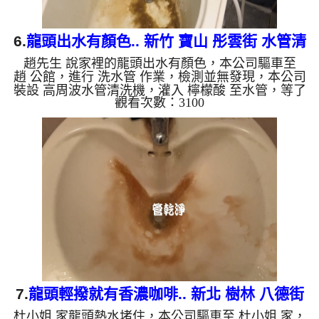
6.
龍頭出水有顏色.. 新竹 寶山 彤雲街 水管清
趙先生 說家裡的龍頭出水有顏色，本公司驅車至
洗
趙 公館，進行 洗水管 作業，檢測並無發現，本公司
裝設 高周波水管清洗機，灌入 檸檬酸 至水管，等了
觀看次數：3100
約15分，開啟 水管清洗機 ，啟動 螺旋波 模式，一洗
水管就流出鐵鏽水，越洗就越深，二個多小時後，出
水變乾淨出水量也變大了。 如是自來水，如水管老
化，會產生鐵鏽跟泥沙堆積，洗出來的水就會是咖啡
色，地下水含有氧化錳，管壁上會結成黑色管垢，洗
出來的水會跟石油一樣黑，有些洗出綠色的水，是因
為裡面有銅的物質，生鏽產生銅綠，如是藍色的水，
是因為水龍頭合金的...
7.
龍頭輕撥就有香濃咖啡.. 新北 樹林 八德街
杜小姐 家龍頭熱水堵住，本公司驅車至 杜小姐 家，
洗水管