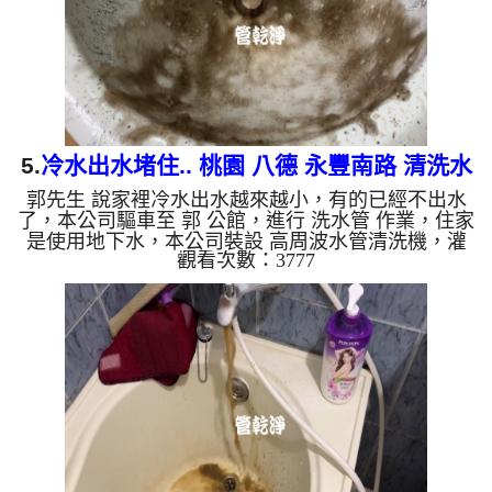
綠，如是藍色的水，...
5.
冷水出水堵住.. 桃園 八德 永豐南路 清洗水
郭先生 說家裡冷水出水越來越小，有的已經不出水
管
了，本公司驅車至 郭 公館，進行 洗水管 作業，住家
是使用地下水，本公司裝設 高周波水管清洗機，灌
觀看次數：3777
入 檸檬酸 至水管，等了約15分，開啟 水管清洗機 ，
啟動 螺旋波 模式，一洗水管就噴出黑水，看起來是
跟青草茶一樣，四個多小時後，冷水出水量恢復正常
了。 如是自來水，如水管老化，會產生鐵鏽跟泥沙
堆積，洗出來的水就會是咖啡色，地下水含有氧化
錳，管壁上會結成黑色管垢，洗出來的水會跟石油一
樣黑，有些洗出綠色的水，是因為裡面有銅的物質，
生鏽產生銅綠，如是藍...