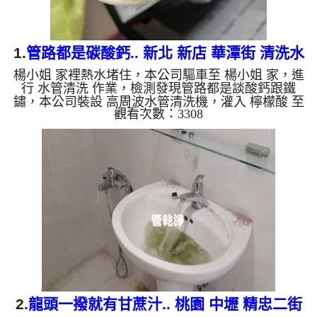
1.
管路都是碳酸鈣.. 新北 新店 華潭街 清洗水
楊小姐 家裡熱水堵住，本公司驅車至 楊小姐 家，進
管
行 水管清洗 作業，檢測發現管路都是談酸鈣跟鐵
鏽，本公司裝設 高周波水管清洗機，灌入 檸檬酸 至
觀看次數：3308
水管，等了約15分，開啟 水管清洗機 ，啟動 螺旋
波 模式，一洗水管就流出髒水，二個多小時後，熱
水出水量恢復正常了。 如是自來水，如水管老化，
會產生鐵鏽跟泥沙堆積，洗出來的水就會是咖啡色，
地下水含有氧化錳，管壁上會結成黑色管垢，洗出來
的水會跟石油一樣黑，有些洗出綠色的水，是因為裡
面有銅的物質，生鏽產生銅綠，如是藍色的水，是因
為水龍頭合金的養化造成...
2.
龍頭一撥就有甘蔗汁.. 桃園 中壢 精忠二街