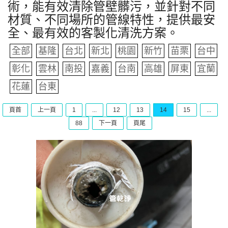
術，能有效清除管壁髒污，並針對不同
材質、不同場所的管線特性，提供最安
全、最有效的客製化清洗方案。
全部
基隆
台北
新北
桃園
新竹
苗栗
台中
彰化
雲林
南投
嘉義
台南
高雄
屏東
宜蘭
花蓮
台東
頁首
上一頁
1
...
12
13
14
15
...
88
下一頁
頁尾