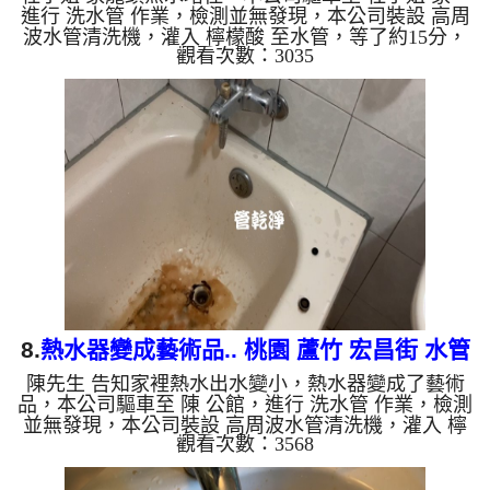
進行 洗水管 作業，檢測並無發現，本公司裝設 高周
波水管清洗機，灌入 檸檬酸 至水管，等了約15分，
觀看次數：3035
開啟 水管清洗機 ，啟動 螺旋波 模式，一洗水管就流
出髒水，一會兒就出現一杯香濃咖啡，二個多小時
後，熱水出水量恢復正常了。 如是自來水，如水管
老化，會產生鐵鏽跟泥沙堆積，洗出來的水就會是咖
啡色，地下水含有氧化錳，管壁上會結成黑色管垢，
洗出來的水會跟石油一樣黑，有些洗出綠色的水，是
因為裡面有銅的物質，生鏽產生銅綠，如是藍色的
水，是因為水龍頭合金...
8.
熱水器變成藝術品.. 桃園 蘆竹 宏昌街 水管
陳先生 告知家裡熱水出水變小，熱水器變成了藝術
清洗
品，本公司驅車至 陳 公館，進行 洗水管 作業，檢測
並無發現，本公司裝設 高周波水管清洗機，灌入 檸
觀看次數：3568
檬酸 至水管，等了約15分，開啟 水管清洗機 ，啟動
螺旋波 模式，一洗水管就流出異物，突然出現咖
啡，二個多小時後，熱水出水量恢復正常了。 如是