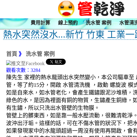
費用計算
線上預約
洗水管 案例
水管清
熱水突然沒水...新竹 竹東 工業一
首頁
》
洗水管 案例
觀看次數：3284
陳先生 家裡的熱水龍頭出水突然變小，本公司驅車至 
管，等了約15分，開啟 水管清洗機 ，啟動 螺旋波
如是自來水，如水管老化，會產生鐵鏽跟泥沙堆積，
綠色的水，是因為裡面有銅的物質，生鏽產生銅綠，
有生鏽，所以只洗出水管壁的生物膜。
管壁上的髒東西，如是靠一般水壓流動，很難清乾淨。 
波沖出汙垢。這樣的話，可在不傷水管的狀況下，把
如果發現家中的水龍頭超過一周沒有使用再開啟，會