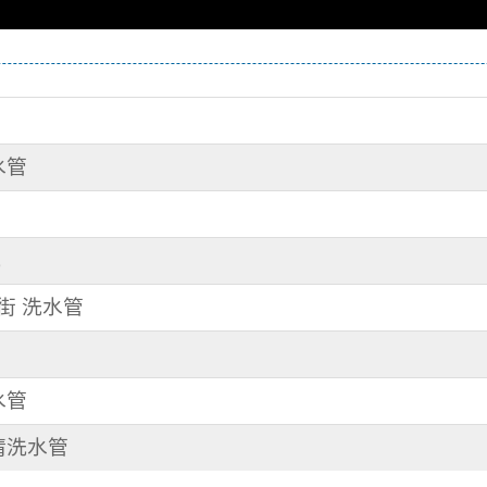
水管
管
洗
春街 洗水管
水管
 清洗水管