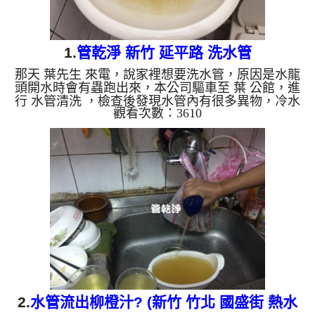
1.
管乾淨 新竹 延平路 洗水管
那天 葉先生 來電，說家裡想要洗水管，原因是水龍
頭開水時會有蟲跑出來，本公司驅車至 葉 公館，進
行 水管清洗 ，檢查後發現水管內有很多異物，冷水
觀看次數：3610
出水量也筆一般壓小，本公司架起 高周波水管清洗
機，注入 檸檬酸 至水管，等候約15分鐘，利用 水管
清洗機 ，開啟 螺旋波 模式，把水管內的污垢級異物
沖出來，沒想到洗出來的水呈咖啡色，看起來跟很噁
心，如下圖及影片，葉先生 愣住，說房子才20年而
已，怎麼水管就這麼多髒東西? 如是自來水，如水管
老化，會產生鐵鏽跟泥沙堆積，洗出來的水就會是咖
啡色，地下水含...
2.
水管流出柳橙汁? (新竹 竹北 國盛街 熱水