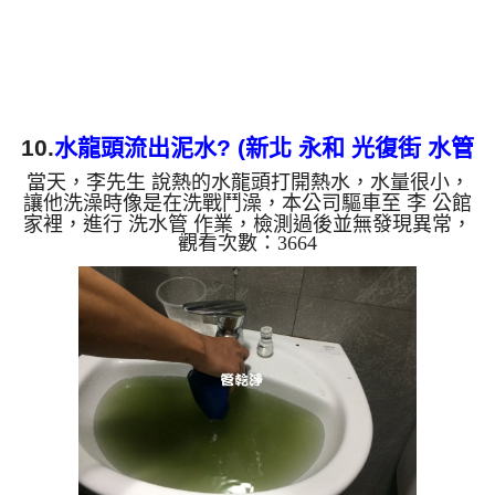
會是咖啡色，地下水含有...
10.
水龍頭流出泥水? (新北 永和 光復街 水管
當天，李先生 說熱的水龍頭打開熱水，水量很小，
清洗)
讓他洗澡時像是在洗戰鬥澡，本公司驅車至 李 公館
家裡，進行 洗水管 作業，檢測過後並無發現異常，
觀看次數：3664
本公司先關閉水源，把食品級 檸檬酸 溶液注入水
管，靜置約20分鐘，再用 高周波清洗機 ，把水管內
壁污垢沖出來，一開始沒想到洗出來的水很混濁，看
起來跟泥水一樣，李先生看了頭昏昏，說怎麼髒成這
樣，而且味道很嗆鼻，直說房子才18年而已，水管裡
面怎麼噴出這樣的水？ 如是自來水，如水管老化，
會產生鐵鏽跟泥沙堆積，洗出來的水就會是咖啡色，
地下水含有氧化錳，管壁...