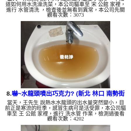
道如何用水洗澡洗菜，本公司驅車至 宋 公館 家裡，
進行 水管清洗 ，檢查後並無看到異常，本公司先關
觀看次數：3073
閉水源，注入 檸檬酸 進水管，等候約10分鐘，利用
高周波水管清洗機 ，近而把水管內壁污垢沖出來，
一開始沒想到洗出來的水呈現咖啡色，看起來跟泥水
一樣，還一直掉出條狀異物，看起來就飛常噁心，如
下圖，宋媽媽 看到都下了一跳，直說房子才10年而
已，怎麼水管裡面藏這麼多東西？ 如是自來水，如
水管老化，會產生鐵鏽跟泥沙堆積，洗出來的水就會
是咖啡色，地下水含有...
8.
嚇~水龍頭噴出巧克力? (新北 林口 南勢街
當天，王先生 說熱水水龍頭的出水量突然變小，目
洗水管 )
前正是寒流的旺季，感冒生病可是活受罪，本公司驅
車至 王 公館 家裡，進行 洗水管 作業，檢測過後看
觀看次數：4202
到管路都是鐵鏽，本公司先關閉水源，灌入食品級
檸檬酸 進水管，等候約20分鐘，利用 高周波水管清
洗機 ，把水管內壁污垢沖出來，一開始沒想到洗出