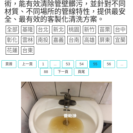
術，能有效清除管壁髒污，並針對不同
材質、不同場所的管線特性，提供最安
全、最有效的客製化清洗方案。
全部
基隆
台北
新北
桃園
新竹
苗栗
台中
彰化
雲林
南投
嘉義
台南
高雄
屏東
宜蘭
花蓮
台東
頁首
上一頁
1
...
53
54
55
56
...
88
下一頁
頁尾