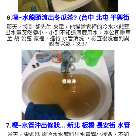
6.
嘔~水龍頭流出冬瓜茶? (台中 北屯 平興街
那天，接到 胡先生 來電，他描述家裡的冷水水龍頭
清洗水管 )
出水量突然變小，小到不知道怎麼用水，本公司驅車
至 胡 公館 家裡，進行 水管清洗 ，檢查後沒看到異
觀看次數：3937
常，本公司先關閉水源，注入 檸檬酸 進水管，等候
約15分鐘，利用 高周波水管清洗機 ，然後把水管內
壁污垢沖出來，一開始沒想到洗出來的水呈現黃色，
看起來跟冬瓜茶一樣，還一直掉出髒東西，看起來就
很噁心，如下圖，胡先生 看到覺得很噁心，原來水
管裡面這麼髒，房子才10多年而已。 如是自來水，
如水管老化，會產生鐵鏽跟泥沙堆積，洗出來的水就
會是咖啡色，地下水...
7.
噁~水管沖出條狀... 新北 板橋 長安街 水管
當天，宋媽媽 說冷水水龍頭出水量變小很多，不知
清洗