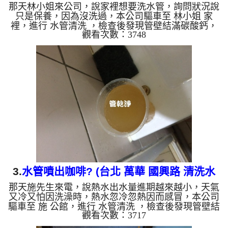
那天林小姐來公司，說家裡想要洗水管，詢問狀況說
忽冷忽熱 )
只是保養，因為沒洗過，本公司驅車至 林小姐 家
裡，進行 水管清洗 ，檢查後發現管壁結滿碳酸鈣，
觀看次數：3748
熱水出水量又小，熱水常常忽冷忽熱，本公司安裝高
周波水管清洗機，注入 檸檬酸 至水管，等候約20分
鐘，利用 水管清洗機 ，開啟 水槌 模式，把水管內壁
污垢沖出來，沒想到洗出來的水呈亮黃色，看起來跟
柳橙汁一樣，如下圖及影片，林小姐 愣住，說房子
才25年而已，怎麼水管裡面怎麼那麼髒? 如是自來
水，如水管老化，會產生鐵鏽跟泥沙堆積，洗出來的
水就會是咖啡色，地下...
3.
水管噴出咖啡? (台北 萬華 國興路 清洗水
那天施先生來電，說熱水出水量進期越來越小，天氣
管 )
又冷又怕因洗澡時，熱水忽冷忽熱因而感冒，本公司
驅車至 施 公館，進行 水管清洗 ，檢查後發現管壁結
觀看次數：3717
滿鐵鏽，本公司先關閉水源，注入 檸檬酸 至水管，
等候約20分鐘，利用 高周波水管清洗機 ，開啟 螺旋