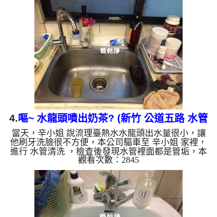
波 模式，把水管內壁污垢沖出來，一開始沒想到洗
出來的水呈土色，看起來跟咖啡一樣，還一直掉出異
物，如下圖，施先生 看到都愣了一下，說房子才20
年而已，怎麼水管李面比水塔髒這麼多? 如是自來
水，如水管老化，會產生鐵鏽跟泥沙堆積，洗出來的
水就會是咖啡色，地...
4.
嘔~ 水龍頭噴出奶茶? (新竹 公道五路 水管
當天，辛小姐 說流理臺熱水水龍頭出水量很小，讓
清洗 )
他刷牙洗臉很不方便，本公司驅車至 辛小姐 家裡，
進行 水管清洗 ，檢查後發現水管裡面都是管垢，本
觀看次數：2845
公司先關閉水源，注入 檸檬酸 進水管，等候約20分
鐘，利用 高周波水管清洗機 ，進而把水管內壁污垢
沖出來，一開始沒想到洗出來的水呈混濁的灰色，看
起來跟泡沫奶茶一樣，還一直掉出異物，看起來就很
噁心，如下圖，辛小姐 嚇了好大一跳，說房子才25
年而已，怎水管洗出這麼髒的水? 如是自來水，如水
管老化，會產生鐵鏽跟泥沙堆積，洗出來的水就會是