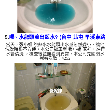
咖啡色，地下水含有氧...
5.
喔~ 水龍頭流出藍水? (台中 北屯 旱溪東路
當天，張小姐 說熱水水龍頭出水量忽然變小，讓他
洗水管 )
洗澡時很不方便，本公司驅車至 張小姐 家裡，進行
水管清洗 ，檢查後並無看到異常，本公司先關閉水
觀看次數：4252
源，注入 檸檬酸 進水管，等候約15分鐘，利用 高周
波水管清洗機 ，近而把水管內壁污垢沖出來，一開
始沒想到洗出來的水呈現藍色，看起來跟藥水一樣，
還一直掉出異物，看起來就很噁心，如下圖，張小
姐 看到驚嚇百分百，直說房子才20年而已，怎麼水
管洗出來是藍色的水? 如是自來水，如水管老化，會
產生鐵鏽跟泥沙堆積，洗出來的水就會是咖啡色，地
下水含有氧化錳，管壁上...