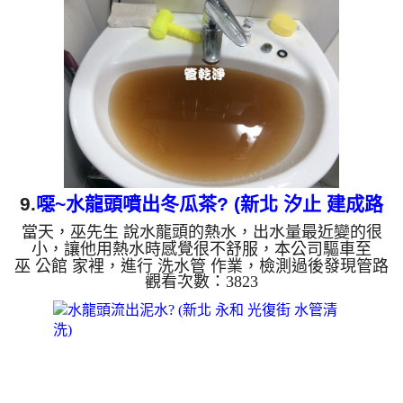
來的水呈現咖啡色，看起來跟泥水一樣，還一直掉出
大塊碎片，如下圖及影片，王先生看了都傻了，水味
道很難聞，直說房子才25年而已，怎麼水管塞這麼多
東西？ 如是自來水，如水管老化，會產生鐵鏽跟泥
沙堆積，洗出來的水就會...
9.
噁~水龍頭噴出冬瓜茶? (新北 汐止 建成路
當天，巫先生 說水龍頭的熱水，出水量最近變的很
清洗水管 )
小，讓他用熱水時感覺很不舒服，本公司驅車至
巫 公館 家裡，進行 洗水管 作業，檢測過後發現管路
觀看次數：3823
都是管垢，本公司先關閉水源，灌入食品級 檸檬酸
進水管，等候約15分鐘，利用 高周波水管清洗機 ，
把水管內壁污垢沖出來，一開始沒想到洗出來的水呈
現黃色，看起來跟冬瓜茶一樣，還不斷的掉出異物，
如下圖，巫先生看了許久，髒水味道很嗆鼻，直說房
子才20年而已，水管裡面就這麼髒？ 如是自來水，
如水管老化，會產生鐵鏽跟泥沙堆積，洗出來的水就