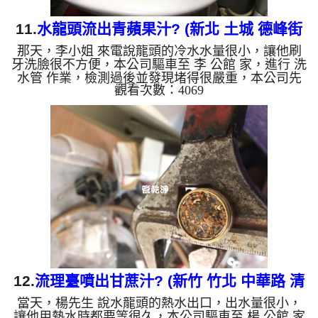
11.
水龍頭流出青蘋果汁? (新北 土城 德峰街
那天，李小姐 來電說龍頭的冷水水量很小，讓他刷
洗水管 )
牙洗臉很不方便，本公司驅車至 李 公館 家，進行 洗
水管 作業，檢測過後並發現堵得很嚴重，本公司先
觀看次數：4069
關閉水源，把食品級 檸檬酸 溶液注入水管，靜置約
20分鐘，再用 高周波清洗機 ，把水管內壁污垢沖出
來，一開始沒想到洗出來的水呈現綠色，看起來跟青
蘋果汁一樣，李小姐看了也嚇呆了，說怎麼這樣的顏
色，而且味道很嗆鼻，直說房子才18年而已，水管裡
面怎麼噴出這顏色？ 如是自來水，如水管老化，會
產生鐵鏽跟泥沙堆積，洗出來的水就會是咖啡色，地
下水含有氧化錳，管壁...
12.
流理臺噴出甘蔗汁? (新竹 竹北 中華路 清
當天，楊先生 說水龍頭的熱水出口，出水量很小，
洗水管 )
讓他用熱水時都要等很久，本公司驅車至 楊 公館 家