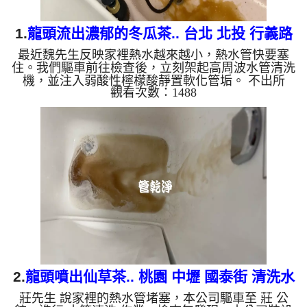
1.
龍頭流出濃郁的冬瓜茶.. 台北 北投 行義路
最近魏先生反映家裡熱水越來越小，熱水管快要塞
水管清洗
住。我們驅車前往檢查後，立刻架起高周波水管清洗
機，並注入弱酸性檸檬酸靜置軟化管垢。 不出所
觀看次數：1488
料，螺旋波模式一啟動，原本透明的水瞬間變成濃郁
的「冬瓜茶」！這就是長年累積在管壁的泥沙與鐵
鏽。經過兩個多小時的奮戰，水流終於從汙濁轉為清
澈，熱水也恢復了往日的出水量。 為什麼水管需要
定期「大掃除」？ 管壁髒汙靠一般水壓難以清除，
不同的水質也會產生不同的「色彩反應」： 咖啡色
（鐵鏽/泥沙）： 常見於自來水管線老化。 石油黑
（氧...
2.
龍頭噴出仙草茶.. 桃園 中壢 國泰街 清洗水
莊先生 說家裡的熱水管堵塞，本公司驅車至 莊 公
管