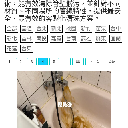
術，能有效清除管壁髒污，並針對不同
材質、不同場所的管線特性，提供最安
全、最有效的客製化清洗方案。
全部
基隆
台北
新北
桃園
新竹
苗栗
台中
彰化
雲林
南投
嘉義
台南
高雄
屏東
宜蘭
花蓮
台東
1
2
3
4
5
...
88
下一頁
頁尾