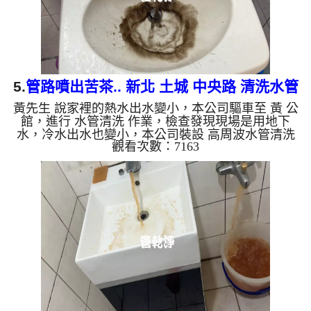
5.
管路噴出苦茶.. 新北 土城 中央路 清洗水管
黃先生 說家裡的熱水出水變小，本公司驅車至 黃 公
館，進行 水管清洗 作業，檢查發現現場是用地下
水，冷水出水也變小，本公司裝設 高周波水管清洗
觀看次數：7163
機，注入 檸檬酸 至水管，等了約15分，開啟 水管清
洗機 ，啟動 螺旋波 模式，一洗水管就流出黑水，看
起來就像苦茶，四個多小時後，出水變乾淨熱水出水
量也恢復了。 如是自來水，如水管老化，會產生鐵
鏽跟泥沙堆積，洗出來的水就會是咖啡色，地下水含
有氧化錳，管壁上會結成黑色管垢，洗出來的水會跟
石油一樣黑，有些洗出綠色的水，是因為裡面有銅的
物質，生鏽產生銅綠，...