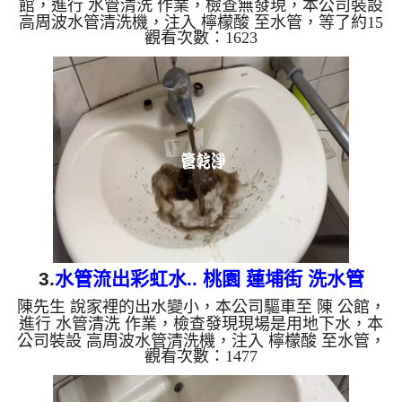
館，進行 水管清洗 作業，檢查無發現，本公司裝設
高周波水管清洗機，注入 檸檬酸 至水管，等了約15
觀看次數：1623
分，開啟 水管清洗機 ，啟動 螺旋波 模式，一洗水管
就流出泥水，顏色越來越深，看起來就像仙草茶，兩
個多小時後，出水變乾淨熱水出水量也恢復了。 如
是自來水，如水管老化，會產生鐵鏽跟泥沙堆積，洗
出來的水就會是咖啡色，地下水含有氧化錳，管壁上
會結成黑色管垢，洗出來的水會跟石油一樣黑，有些
洗出綠色的水，是因為裡面有銅的物質，生鏽產生銅
綠，如是藍色的水，...
3.
水管流出彩虹水.. 桃園 蓮埔街 洗水管
陳先生 說家裡的出水變小，本公司驅車至 陳 公館，
進行 水管清洗 作業，檢查發現現場是用地下水，本
公司裝設 高周波水管清洗機，注入 檸檬酸 至水管，
觀看次數：1477
等了約15分，開啟 水管清洗機 ，啟動 螺旋波 模式，
一洗水管就流出黑水，一下變成棕色綠色，看起來就
像彩虹水，四個多小時後，出水變乾淨熱水出水也恢