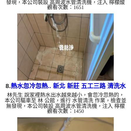
發現，本公司裝設 高周波水管清洗機，注入 檸檬酸
觀看次數：1651
至水管，等了約15分，開啟 水管清洗機 ，啟動 螺旋
波 模式，一洗水管就流出泡沫水，忽然變成土色髒
水，還噴出西米露，兩個多小時後，熱水出水量恢復
正常了。 如是自來水，如水管老化，會產生鐵鏽跟
泥沙堆積，洗出來的水就會是咖啡色，地下水含有氧
化錳，管壁上會結成黑色管垢，洗出來的水會跟石油
一樣黑，有些洗出綠色的水，是因為裡面有銅的物
質，生鏽產生銅綠，如...
8.
熱水忽冷忽熱.. 新北 新莊 五工三路 清洗水
林先生 說家裡熱水出水越來越小，會忽冷忽熱的，
管
本公司驅車至 林 公館，進行 水管清洗 作業，檢查並
無發現，本公司裝設 高周波水管清洗機，注入 檸檬
觀看次數：1450
酸 至水管，等了約15分，開啟 水管清洗機 ，啟動 螺
旋波 模式，一洗水管就流出泡沫水，源源不絕，兩
個多小時後，熱水出水量恢復了。 如是自來水，如
水管老化，會產生鐵鏽跟泥沙堆積，洗出來的水就會