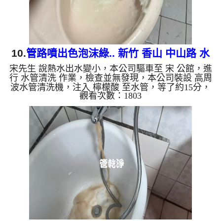
10.
管路噴出色泡沫綠.. 新竹 香山 中山路 水
宋先生 說熱水出水變小，本公司驅車至 宋 公館，進
管清洗
行 水管清洗 作業，檢查並無發現，本公司裝設 高周
波水管清洗機，注入 檸檬酸 至水管，等了約15分，
觀看次數：1803
開啟 水管清洗機 ，啟動 螺旋波 模式，一洗水管就流
出綠色泡沫髒水，看起來就像是泡沫綠查，兩個多小
時後，出水變乾淨出水量也變大了。 如是自來水，
如水管老化，會產生鐵鏽跟泥沙堆積，洗出來的水就
會是咖啡色，地下水含有氧化錳，管壁上會結成黑色
管垢，洗出來的水會跟石油一樣黑，有些洗出綠色的
水，是因為裡面有銅的物質，生鏽產生銅綠，如是藍
色的水，是因為水...