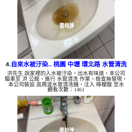
復了。 如是自來水，如水管老化，會產生鐵鏽跟泥
沙堆積，洗出來的水就會是咖啡色，地下水含有氧化
錳，管壁上會結成黑色管垢，洗出來的水會跟石油一
樣黑，有些洗出綠色的水，是因為裡面有銅的物質，
生鏽產生銅綠，如...
4.
自來水被汙染.. 桃園 中壢 環北路 水管清洗
洪先生 說家裡的入水被汙染，出水有味道，本公司
驅車至 洪 公館，進行 水管清洗 作業，檢查無發現，
本公司裝設 高周波水管清洗機，注入 檸檬酸 至水
觀看次數：1461
管，等了約15分，開啟 水管清洗機 ，啟動 螺旋波 模
式，一洗水管就流出黃水，一下變成綠色，看起來就
像蔬果汁，兩個多小時後，出水變乾淨熱水出水也沒
味道了。 如是自來水，如水管老化，會產生鐵鏽跟
泥沙堆積，洗出來的水就會是咖啡色，地下水含有氧
化錳，管壁上會結成黑色管垢，洗出來的水會跟石油
一樣黑，有些洗出綠色的水，是因為裡面有銅的物
質，生鏽產生銅綠，如...