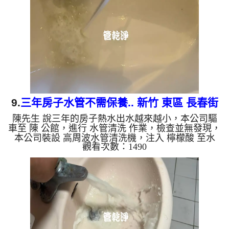
是咖啡色，地下水含有氧化錳，管壁上會結成黑色管
垢，洗出來的水會跟石油一樣黑，有些洗出綠色的
水，是因為裡面有銅的物質，生鏽產生銅綠，如是藍
色的水，是因為水龍頭...
9.
三年房子水管不需保養.. 新竹 東區 長春街
陳先生 說三年的房子熱水出水越來越小，本公司驅
洗水管
車至 陳 公館，進行 水管清洗 作業，檢查並無發現，
本公司裝設 高周波水管清洗機，注入 檸檬酸 至水
觀看次數：1490
管，等了約15分，開啟 水管清洗機 ，啟動 螺旋波 模
式，一洗水管就流出泡沫髒水，髒水源源不絕，兩個
多小時後，出水量恢復了。 如是自來水，如水管老
化，會產生鐵鏽跟泥沙堆積，洗出來的水就會是咖啡
色，地下水含有氧化錳，管壁上會結成黑色管垢，洗
出來的水會跟石油一樣黑，有些洗出綠色的水，是因
為裡面有銅的物質，生鏽產生銅綠，如是藍色的水，
是因為水龍頭合金的...