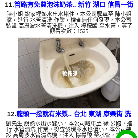
11.
管路有免費泡沫奶茶.. 新竹 湖口 信昌一街
陳小姐 說家裡熱水出水堵住，本公司驅車至 陳小姐
清洗水管
家，進行 水管清洗 作業，檢查無任何發現，本公司
裝設 高周波水管清洗機，注入 檸檬酸 至水管，等了
觀看次數：1525
約15分，開啟 水管清洗機 ，啟動 螺旋波 模式，一洗
水管就流出白色髒水，顏色越來越深，看起來就像泡
沫奶茶，兩個多小時後，出水變乾淨熱出水量也變大
了。 如是自來水，如水管老化，會產生鐵鏽跟泥沙
堆積，洗出來的水就會是咖啡色，地下水含有氧化
錳，管壁上會結成黑色管垢，洗出來的水會跟石油一
樣黑，有些洗出綠色的水，是因為裡面有銅的物質，
生鏽產生銅綠，如是...
12.
龍頭一撥就有米漿.. 台北 東湖 康樂街 洗
劉先生 說熱水出水變小，本公司驅車至 徐 公館，進
水管
行 水管清洗 作業，檢查發現冷水也偏小，本公司裝
設 高周波水管清洗機，注入 檸檬酸 至水管，等了約