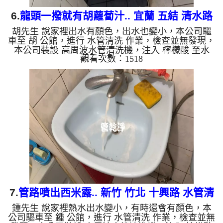
6.
龍頭一撥就有胡蘿蔔汁.. 宜蘭 五結 清水路
胡先生 說家裡出水有顏色，出水也變小，本公司驅
洗水管
車至 胡 公館，進行 水管清洗 作業，檢查並無發現，
本公司裝設 高周波水管清洗機，注入 檸檬酸 至水
觀看次數：1518
管，等了約15分，開啟 水管清洗機 ，啟動 螺旋波 模
式，一洗水管就流出鐵鏽水，看起來像是胡蘿蔔汁，
兩個多小時後，出水變乾淨出水量也變大了。 如是
自來水，如水管老化，會產生鐵鏽跟泥沙堆積，洗出
來的水就會是咖啡色，地下水含有氧化錳，管壁上會
結成黑色管垢，洗出來的水會跟石油一樣黑，有些洗
出綠色的水，是因為裡面有銅的物質，生鏽產生銅
綠，如是藍色的水，是...
7.
管路噴出西米露.. 新竹 竹北 十興路 水管清
鍾先生 說家裡熱水出水變小，有時還會有顏色，本
洗
公司驅車至 鍾 公館，進行 水管清洗 作業，檢查並無