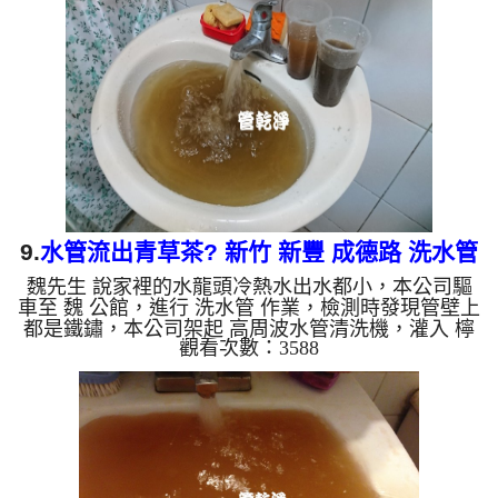
酸鈣，像是白色脆片，水管清洗乾淨出水量恢復了!!
如是自來水，如水管老化，會產生鐵鏽跟泥沙堆積，
洗出來的水就會是咖啡色，地下水含有氧化錳，管壁
上會結成黑色管垢，洗出來的水會跟石油一樣黑，有
些洗出綠色的水...
9.
水管流出青草茶? 新竹 新豐 成德路 洗水管
魏先生 說家裡的水龍頭冷熱水出水都小，本公司驅
車至 魏 公館，進行 洗水管 作業，檢測時發現管壁上
都是鐵鏽，本公司架起 高周波水管清洗機，灌入 檸
觀看次數：3588
檬酸 至管路裡面，等了約15分，開啟 水管清洗機 ，
啟動 螺旋波 模式，一開始冷水就洗出黃棕色髒水，
看起來就跟青草茶一樣，熱水一洗就跟咖啡一樣，越
洗顏色就越深，如下圖片影片，兩個小時後，管路清
洗乾淨出水量恢復了!! 如是自來水，如水管老化，會
產生鐵鏽跟泥沙堆積，洗出來的水就會是咖啡色，地
下水含有氧化錳，管壁上會結成黑色管垢，洗出來的