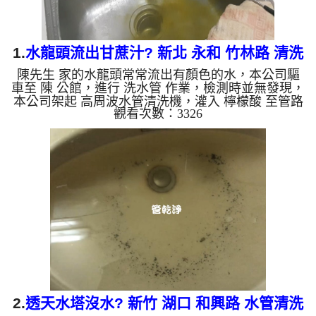
1.
水龍頭流出甘蔗汁? 新北 永和 竹林路 清洗
陳先生 家的水龍頭常常流出有顏色的水，本公司驅
水管
車至 陳 公館，進行 洗水管 作業，檢測時並無發現，
本公司架起 高周波水管清洗機，灌入 檸檬酸 至管路
觀看次數：3326
裡面，等了約15分，開啟 水管清洗機 ，啟動 螺旋
波 模式，一開始就洗出棕色水，越洗就越髒顏色就
越深，最後變成棕綠色，看起來跟甘蔗汁一樣，如下
影片，兩個多小時後，出水變乾淨出水量也變大了!!
如是自來水，如水管老化，會產生鐵鏽跟泥沙堆積，
洗出來的水就會是咖啡色，地下水含有氧化錳，管壁
上會結成黑色管垢，洗出來的水會跟石油一樣黑，有
些洗出綠色的水，...
2.
透天水塔沒水? 新竹 湖口 和興路 水管清洗