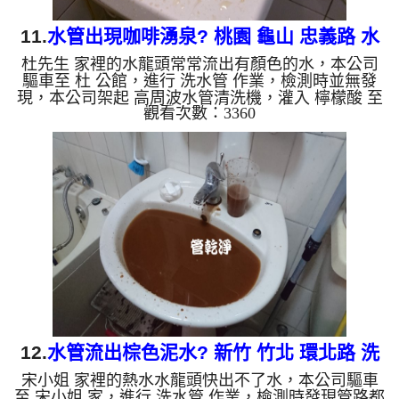
11.
水管出現咖啡湧泉? 桃園 龜山 忠義路 水
杜先生 家裡的水龍頭常常流出有顏色的水，本公司
管清洗
驅車至 杜 公館，進行 洗水管 作業，檢測時並無發
現，本公司架起 高周波水管清洗機，灌入 檸檬酸 至
觀看次數：3360
管路裡面，等了約15分，開啟 水管清洗機 ，啟動 螺
旋波 模式，一開始就洗出棕色髒水，越洗就越髒顏
色就越深，如下圖片影片，兩個小時後，出水變乾淨
出水量也變大了!! 如是自來水，如水管老化，會產生
鐵鏽跟泥沙堆積，洗出來的水就會是咖啡色，地下水
含有氧化錳，管壁上會結成黑色管垢，洗出來的水會
跟石油一樣黑，有些洗出綠色的水，是因為裡面有銅
的物質，生鏽產生...
12.
水管流出棕色泥水? 新竹 竹北 環北路 洗
宋小姐 家裡的熱水水龍頭快出不了水，本公司驅車
水管
至 宋小姐 家，進行 洗水管 作業，檢測時發現管路都