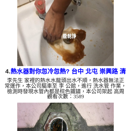
沫髒水，沒多久就洗出棕色鐵鏽水，看起來與咖啡一
樣，如下圖片影片，兩個多小時後，管路變乾淨出水
量也恢復了!! 如是自來水，如水管老化，會產生鐵鏽
跟泥沙堆積，洗出來的水就會是咖啡色，地下水含有
氧化錳，管壁上會結成黑色管垢，洗出來的水會跟石
油一樣黑，有些洗...
4.
熱水器對你忽冷忽熱? 台中 北屯 崇興路 清
李先生 家裡的熱水水龍頭出水不順，熱水器無法正
洗水管
常運作，本公司驅車至 李 公館，進行 洗水管 作業，
檢測時發現水管內都是棕色鐵鏽，本公司架起 高周
觀看次數：3589
波水管清洗機，灌入 檸檬酸 至管路裡面，等了約15
分，開啟 水管清洗機 ，啟動 螺旋波 模式，冷水一洗
就是黃色髒水，熱水就洗出棕色鐵鏽水，看起來與咖
啡一樣，如下圖片影片，兩個多小時後，管路清洗乾
淨出水量也恢復了!! 如是自來水，如水管老化，會產
生鐵鏽跟泥沙堆積，洗出來的水就會是咖啡色，地下
水含有氧化錳，管壁上會結成黑色管垢，洗出來的水