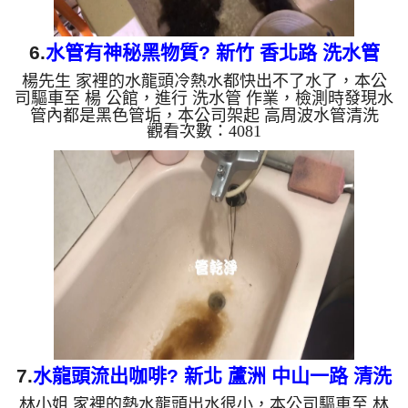
6.
水管有神秘黑物質? 新竹 香北路 洗水管
楊先生 家裡的水龍頭冷熱水都快出不了水了，本公
司驅車至 楊 公館，進行 洗水管 作業，檢測時發現水
管內都是黑色管垢，本公司架起 高周波水管清洗
觀看次數：4081
機，灌入 檸檬酸 至管路裡面，等了約15分，開啟 水
管清洗機 ，啟動 螺旋波 模式，因為屋主用的是地下
水，一開始就洗出黃黑色髒水，越洗就越髒顏色就越
深，如下圖片影片，四個小時後，出水變乾淨出水量
也變大了!! 如是自來水，如水管老化，會產生鐵鏽跟
泥沙堆積，洗出來的水就會是咖啡色，地下水含有氧
化錳，管壁上會結成黑色管垢，洗出來的水會跟石油
一樣黑，有些洗出...
7.
水龍頭流出咖啡? 新北 蘆洲 中山一路 清洗
林小姐 家裡的熱水龍頭出水很小，本公司驅車至 林
水管