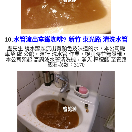
水會跟石油一樣...
10.
水管流出拿鐵咖啡? 新竹 東光路 清洗水管
盧先生 說水龍頭流出有顏色及味道的水，本公司驅
車至 盧 公館，進行 洗水管 作業，檢測時並無發現，
本公司架起 高周波水管清洗機，灌入 檸檬酸 至管路
觀看次數：3170
裡面，等了約15分，開啟 水管清洗機 ，啟動 螺旋
波 模式，一開始就洗出白棕色髒水，看起來就跟拿
鐵咖啡一樣，越洗就越髒顏色就越深，像是泥水，如
下圖片影片，兩個小時後，出水變乾淨出水量變大
了!! 如是自來水，如水管老化，會產生鐵鏽跟泥沙堆
積，洗出來的水就會是咖啡色，地下水含有氧化錳，
管壁上會結成黑色管垢，洗出來的水會跟石油一樣
黑，有些洗出綠色的水...