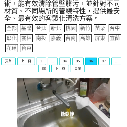
術，能有效清除管壁髒污，並針對不同
材質、不同場所的管線特性，提供最安
全、最有效的客製化清洗方案。
全部
基隆
台北
新北
桃園
新竹
苗栗
台中
彰化
雲林
南投
嘉義
台南
高雄
屏東
宜蘭
花蓮
台東
頁首
上一頁
1
...
34
35
36
37
...
88
下一頁
頁尾