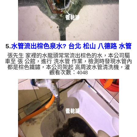
會跟石油一樣黑...
5.
水管流出棕色泉水? 台北 松山 八德路 水管
張先生 家裡的水龍頭常常流出棕色的水，本公司驅
清洗
車至 張 公館，進行 洗水管 作業，檢測時發現水管內
都是棕色鐵鏽，本公司架起 高周波水管清洗機，灌
觀看次數：4048
入 檸檬酸 至管路裡面，等了約15分，開啟 水管清洗
機 ，啟動 螺旋波 模式，一開始就洗出棕黑色泉水，
越洗就越髒顏色就越深，看起來與咖啡一樣，如下圖
片影片，兩個多小時後，出水變乾淨出水量也變大
了!! 如是自來水，如水管老化，會產生鐵鏽跟泥沙堆
積，洗出來的水就會是咖啡色，地下水含有氧化錳，
管壁上會結成黑色管垢，洗出來的水會跟石油一樣
黑，有些洗出綠色的...