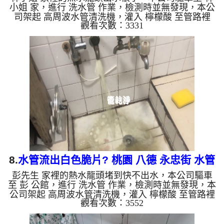
小姐 家，進行 洗水管 作業，檢測時並無發現，本公
司架起 高周波水管清洗機，灌入 檸檬酸 至管路裡
觀看次數：3331
面，等了約15分，開啟 水管清洗機 ，啟動 螺旋波 模
式，一開始熱水就洗出棕色髒水，越洗就越髒，就像
是咖啡一樣，如下圖片影片，兩個小時後，水管清洗
乾淨出水量恢復了!! 如是自來水，如水管老化，會產
生鐵鏽跟泥沙堆積，洗出來的水就會是咖啡色，地下
水含有氧化錳，管壁上會結成黑色管垢，洗出來的水
會跟石油一樣黑，有些洗出綠色的水，是因為裡面有
銅的物質，生鏽...
8.
水管流出白色脆片? 桃園 八德 永忠街 水管
彭先生 家裡的熱水龍頭堵到快不出水，本公司驅車
清洗
至 彭 公館，進行 洗水管 作業，檢測時並無發現，本
公司架起 高周波水管清洗機，灌入 檸檬酸 至管路裡
觀看次數：3552
面，等了約15分，開啟 水管清洗機 ，啟動 螺旋波 模
式，一開始熱水就洗出黃綠色髒水，越洗顏色就越
深，如下圖片影片，兩個小時後，排水處多了一堆碳