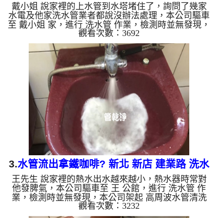
戴小姐 說家裡的上水管到水塔堵住了，詢問了幾家
水電及他家洗水管業者都說沒辦法處理，本公司驅車
至 戴小姐 家，進行 洗水管 作業，檢測時並無發現，
觀看次數：3692
本公司架起 高周波水管清洗機，灌入 檸檬酸 至管路
裡面，等了約15分，開啟 水管清洗機 ，啟動 螺旋
波 模式，上水管一下就洗通了，水能正常到頂樓水
塔裡後，戴小姐要我們順便洗水塔，水塔內都是淤
泥，洗完水塔清洗室內水管，水管內狀況跟水塔一樣
都是泥，如下圖片影片，三個多小時後，管路清洗乾
淨能正常用水了!! 如是自來水，如水管老化，會產生
鐵鏽跟泥沙堆積，洗...
3.
水管流出拿鐵咖啡? 新北 新店 建業路 洗水
王先生 說家裡的熱水出水越來越小，熱水器時常對
管
他發脾氣，本公司驅車至 王 公館，進行 洗水管 作
業，檢測時並無發現，本公司架起 高周波水管清洗
觀看次數：3232
機，灌入 檸檬酸 至管路裡面，等了約15分，開啟 水
管清洗機 ，啟動 螺旋波 模式，冷水一洗就是白色泡