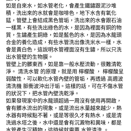
如是自來水，如水管老化，會產生鐵鏽跟泥沙堆
積，洗出來的水就會是咖啡色，地下水含有氧化
錳，管壁上會結成黑色管垢，洗出來的水會跟石油
一樣黑，有些洗出綠色的水，是因為裡面有銅的物
質，生鏽產生銅綠，如是藍色的水，是因為水龍頭
合金的養化造成，有些水管洗出像洗米水一樣，水
會是黃白色，這說明水管裡面沒有生鏽，所以只洗
出水管壁的生物膜。
管壁上的髒東西，如是靠一般水壓流動，很難清乾
淨。 清洗水管 的原理，就是用 檸檬酸 ， 檸檬酸呈
弱酸性，可以軟化水管內壁的管垢，再透過 高週波
清洗機 脈衝波沖出汙垢。這樣的話，可在不傷水管
的狀況下，把水管內壁洗乾淨。
如果發現家中的水龍頭超過一周沒有使用再開啟，
會有髒水流出的現象，或是流出水量越來越少，熱
水器有時候點不著，或是等很久才有熱水，或是清
洗過水塔之後，水中還是會有沉澱物和異味，都是
水管產生沉積物，這時候就需要 水管清洗 。