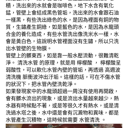
積，洗出來的水就會是咖啡色，地下水含有氧化
錳，管壁上會結成黑色管垢，洗出來的水會跟石油
一樣黑，有些洗出綠色的水，是因為裡面有銅的物
質，生鏽產生銅綠，如是藍色的水，是因為水龍頭
合金的養化造成，有些水管洗出像洗米水一樣，水
會是黃白色，這說明水管裡面沒有生鏽，所以只洗
出水管壁的生物膜。
管壁上的髒東西，如是靠一般水壓流動，很難清乾
淨。 清洗水管 的原理，就是用 檸檬酸 ， 檸檬酸呈
弱酸性，可以軟化水管內壁的管垢，再透過 高週波
清洗機 脈衝波沖出汙垢。這樣的話，可在不傷水管
的狀況下，把水管內壁洗乾淨。
如果發現家中的水龍頭超過一周沒有使用再開啟，
會有髒水流出的現象，或是流出水量越來越少，熱
水器有時候點不著，或是等很久才有熱水，或是清
洗過水塔之後，水中還是會有沉澱物和異味，都是
水管產生沉積物，這時候就需要 水管清洗 。