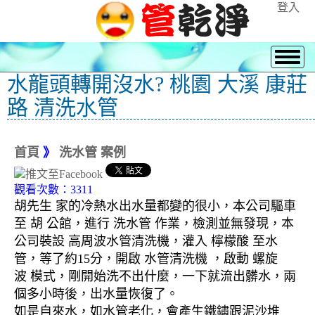
登入
水龍頭轉開沒水? 桃園 大溪 康莊
路 清洗水管
首頁
》
洗水管 案例
觀看次數：3311
胡先生 家的冷熱水出水量都變的很小，本公司驅車
至 胡 公館，進行 洗水管 作業，檢測並無發現，本
公司裝設 高周波水管清洗機，灌入 檸檬酸 至水
管，等了約15分，開啟 水管清洗機 ，啟動 螺旋
波 模式，剛開始洗不出什麼，一下就流出髒水，兩
個多小時後，出水量恢復了。
如是自來水，如水管老化，會產生鐵鏽跟泥沙堆