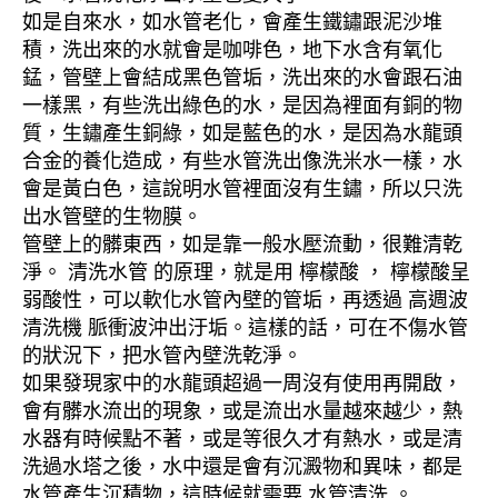
如是自來水，如水管老化，會產生鐵鏽跟泥沙堆
積，洗出來的水就會是咖啡色，地下水含有氧化
錳，管壁上會結成黑色管垢，洗出來的水會跟石油
一樣黑，有些洗出綠色的水，是因為裡面有銅的物
質，生鏽產生銅綠，如是藍色的水，是因為水龍頭
合金的養化造成，有些水管洗出像洗米水一樣，水
會是黃白色，這說明水管裡面沒有生鏽，所以只洗
出水管壁的生物膜。
管壁上的髒東西，如是靠一般水壓流動，很難清乾
淨。 清洗水管 的原理，就是用 檸檬酸 ， 檸檬酸呈
弱酸性，可以軟化水管內壁的管垢，再透過 高週波
清洗機 脈衝波沖出汙垢。這樣的話，可在不傷水管
的狀況下，把水管內壁洗乾淨。
如果發現家中的水龍頭超過一周沒有使用再開啟，
會有髒水流出的現象，或是流出水量越來越少，熱
水器有時候點不著，或是等很久才有熱水，或是清
洗過水塔之後，水中還是會有沉澱物和異味，都是
水管產生沉積物，這時候就需要 水管清洗 。