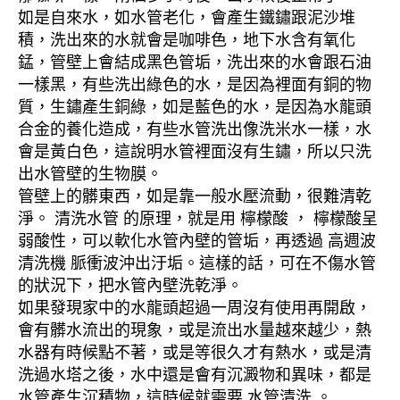
如是自來水，如水管老化，會產生鐵鏽跟泥沙堆
積，洗出來的水就會是咖啡色，地下水含有氧化
錳，管壁上會結成黑色管垢，洗出來的水會跟石油
一樣黑，有些洗出綠色的水，是因為裡面有銅的物
質，生鏽產生銅綠，如是藍色的水，是因為水龍頭
合金的養化造成，有些水管洗出像洗米水一樣，水
會是黃白色，這說明水管裡面沒有生鏽，所以只洗
出水管壁的生物膜。
管壁上的髒東西，如是靠一般水壓流動，很難清乾
淨。 清洗水管 的原理，就是用 檸檬酸 ， 檸檬酸呈
弱酸性，可以軟化水管內壁的管垢，再透過 高週波
清洗機 脈衝波沖出汙垢。這樣的話，可在不傷水管
的狀況下，把水管內壁洗乾淨。
如果發現家中的水龍頭超過一周沒有使用再開啟，
會有髒水流出的現象，或是流出水量越來越少，熱
水器有時候點不著，或是等很久才有熱水，或是清
洗過水塔之後，水中還是會有沉澱物和異味，都是
水管產生沉積物，這時候就需要 水管清洗 。