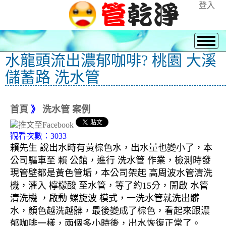
登入
水龍頭流出濃郁咖啡? 桃園 大溪
儲蓄路 洗水管
首頁
》
洗水管 案例
觀看次數：3033
賴先生 說出水時有黃棕色水，出水量也變小了，本
公司驅車至 賴 公館，進行 洗水管 作業，檢測時發
現管壁都是黃色管垢，本公司架起 高周波水管清洗
機，灌入 檸檬酸 至水管，等了約15分，開啟 水管
清洗機 ，啟動 螺旋波 模式，一洗水管就洗出髒
水，顏色越洗越髒，最後變成了棕色，看起來跟濃
郁咖啡一樣，兩個多小時後，出水恢復正常了。