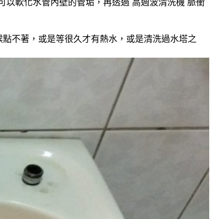
可以軟化水管內壁的管垢，再透過 高週波清洗機 脈衝
候點不著，或是等很久才有熱水，或是清洗過水塔之