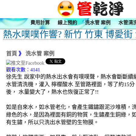
費用計算
線上預約
洗水管 案例
水管清
熱水噗噗作響? 新竹 竹東 博愛街
首頁
》
洗水管 案例
觀看次數：4141
徐先生 說家中的熱水出水會有噗噗聲，熱水會斷斷續續
水管清洗機，灌入 檸檬酸水 至管路裡面，等了約15
後， 水量變大了，熱水也恢復正常了!!
如是自來水，如水管老化，會產生鐵鏽跟泥沙堆積，
綠色的水，是因為裡面有銅的物質，生鏽產生銅綠，
有生鏽，所以只洗出水管壁的生物膜。