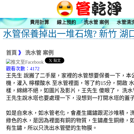
費用計算
線上預約
洗水管 案例
水管清
水管保養掉出一堆石塊? 新竹 湖
首頁
》
洗水管 案例
觀看次數：4172
王先生 說搬了二手屋，家裡的水管想要保養一下，本公
機，灌入 檸檬酸水 至水管裡面，等了約15分，開啟
樣，綿綿不絕，如圖片及影片，王先生 傻眼了， 洗水管
王先生說水塔也要處理一下，沒想到一打開水塔的蓋
如是自來水，如水管老化，會產生鐵鏽跟泥沙堆積，
綠色的水，是因為裡面有銅的物質，生鏽產生銅綠，
有生鏽，所以只洗出水管壁的生物膜。