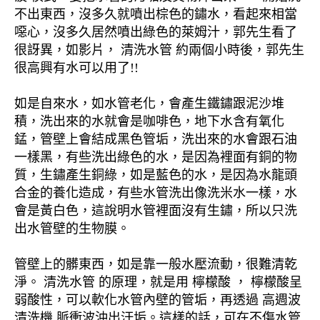
不出東西，沒多久就噴出棕色的鏽水，看起來相當
噁心，沒多久居然噴出綠色的萊姆汁，郭先生看了
很訝異，如影片， 清洗水管 約兩個小時後，郭先生
很高興有水可以用了!!
如是自來水，如水管老化，會產生鐵鏽跟泥沙堆
積，洗出來的水就會是咖啡色，地下水含有氧化
錳，管壁上會結成黑色管垢，洗出來的水會跟石油
一樣黑，有些洗出綠色的水，是因為裡面有銅的物
質，生鏽產生銅綠，如是藍色的水，是因為水龍頭
合金的養化造成，有些水管洗出像洗米水一樣，水
會是黃白色，這說明水管裡面沒有生鏽，所以只洗
出水管壁的生物膜。
管壁上的髒東西，如是靠一般水壓流動，很難清乾
淨。 清洗水管 的原理，就是用 檸檬酸 ， 檸檬酸呈
弱酸性，可以軟化水管內壁的管垢，再透過 高週波
清洗機 脈衝波沖出汙垢。這樣的話，可在不傷水管