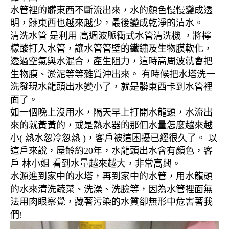
水管裡的髒東西不斷流出來，水的顏色慢慢變成透
明，髒東西也越來越少，最後變成乾淨的清水。
清洗水管 是利用 高週波脈衝式水管清洗機 ，將檸
檬酸打入水管，讓水管管壁的鐵鏽及生物膜軟化，
透過空氣與水混合，產生阻力，這時高周波就會把
生物膜、淤泥等等雜質沖出來。 有時候把水塔洗一
洗發現水龍頭出水變小了，就是髒東西卡到水管裡
面了。
如一個晚上沒用水，隔天早上打開水龍頭，水流出
來的就黃黃的，或是熱水器的那個水量怎麼越來越
小( 熱水忽冷忽熱 )，客戶被這困擾已經很久了。 以
這戶來說，屋齡約20年，水龍頭出水會有顏色，客
戶 林小姐 看到水量越來越大，非常高興。
水源進到家中的水塔，再到家中的水管，用水龍頭
的水來清洗蔬菜、洗澡、洗臉等，因為水管裡面無
法用肉眼察覺，藏著污染的水質卻無形中危害著我
們!