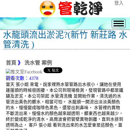
登入
水龍頭流出淤泥?(新竹 新莊路 水
管清洗 )
首頁
》
洗水管 案例
觀看次數：4378
當天 張小姐 來電，說家裡熱水管管路出水很小，讓她在使用
蓮蓬頭的時候很困擾，本公司到現場檢測，發現管路中都是鐵
鏽及淤泥，本公司架起 水管清洗機 並開始作業，清洗過的水
管流出黃色的髒水，相當可怕。 水龍頭一開流出淡淡黃顏色
的水，慢慢變成咖啡色黑色，還發出刺鼻味， 水管裡的異物
不斷流出來，慢慢水的顏色越來越透明，髒東西也越來越少，
終於變成乾淨的清水。高周波會把管壁異物剝離，直到水排到
透明為止， 客戶 張小姐 看到洗出來的水怎麼會是這顏色，當