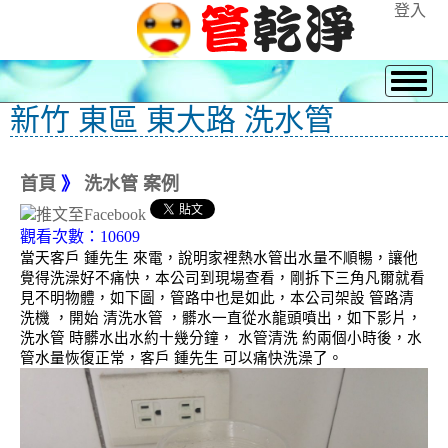
登入
新竹 東區 東大路 洗水管
首頁
》
洗水管 案例
觀看次數：10609
當天客戶 鍾先生 來電，說明家裡熱水管出水量不順暢，讓他
覺得洗澡好不痛快，本公司到現場查看，剛拆下三角凡爾就看
見不明物體，如下圖，管路中也是如此，本公司架設 管路清
洗機 ，開始 清洗水管 ，髒水一直從水龍頭噴出，如下影片，
洗水管 時髒水出水約十幾分鐘， 水管清洗 約兩個小時後，水
管水量恢復正常，客戶 鍾先生 可以痛快洗澡了。