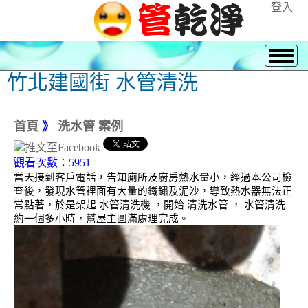
登入
竹北建國街 水管清洗
首頁
》
洗水管 案例
觀看次數：5951
當天接到客戶電話，告知廁所及廚房熱水量小，經過本公司檢
查後，發現水管裡面有大量的鐵鏽及泥沙，導致熱水器無法正
常點著，於是架起 水管清洗機 ，開始 清洗水管 ， 水管清洗
約一個多小時，幫屋主圓滿處理完成。