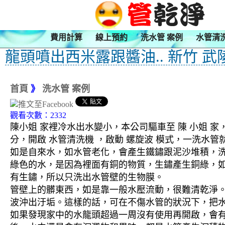
費用計算
線上預約
洗水管 案例
水管清
龍頭噴出西米露跟醬油.. 新竹 武
首頁
》
洗水管 案例
觀看次數：2332
陳小姐 家裡冷水出水變小，本公司驅車至 陳 小姐 家
分，開啟 水管清洗機 ，啟動 螺旋波 模式，一洗
如是自來水，如水管老化，會產生鐵鏽跟泥沙堆積，
綠色的水，是因為裡面有銅的物質，生鏽產生銅綠，
有生鏽，所以只洗出水管壁的生物膜。
管壁上的髒東西，如是靠一般水壓流動，很難清乾淨。 
波沖出汙垢。這樣的話，可在不傷水管的狀況下，把
如果發現家中的水龍頭超過一周沒有使用再開啟，會