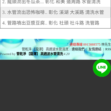
2. 龍頭流出冬瓜茶... 彰化 和美 道周路 水管清洗
3. 水管流出恐怖咖啡.. 彰化 溪湖 大溪路 清洗水管
4. 管路噴出豆漿豆腐.. 彰化 社頭 社斗路 洗管路
連絡專線 0915888575
林先生
管乾淨 【龍潭】 高週波水管清洗
|
連絡我們
|
友情連結
|
RSS
Powered by
管乾淨 【龍潭】 高週波水管清洗
4.20