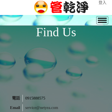
登入
Find Us
電話
0915888575
Email
service@netyea.com